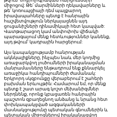
թվում՝ սոցիոլոգիական հարցումների
միջոցով: Թե՛ մարմինների ղեկավարները և
թե՛ կոռուպցիայի դեմ պայքարող
իրավապահները պետք է հանրային
հաշվետվություն ներկայացնեն այդ
ցուցանիշների դինամիկայի հետ կապված:
Վատթարացող կամ անփոփոխ վիճակի
պարագայում մենք հետևություններ կանենք,
այդ թվում՝ կադրային հարցերում:
Այս կապակցությամբ հանրության
ակնկալիքները, ինչպես նաև մեր կողմից
առաջարկվող լուծումների իրականացման
մանրամասները ենթադրում ենք քննարկել
առաջիկա հանդիպումների ժամանակ:
Երկրորդ սկզբունքը վերաբերում է շահերի
բախման երևույթին: Համարում եմ, որ մենք
պետք է շատ արագ կոշտ մեխանիզմներ
ներդնենք, որոնք կբացառեն հանրային
պաշտոն զբաղեցնող անձանց և նրանց հետ
փոխկապակցված ազգականների
մասնակցությունը պետական գնումներին և
պետական միջոցներով իրականացվող