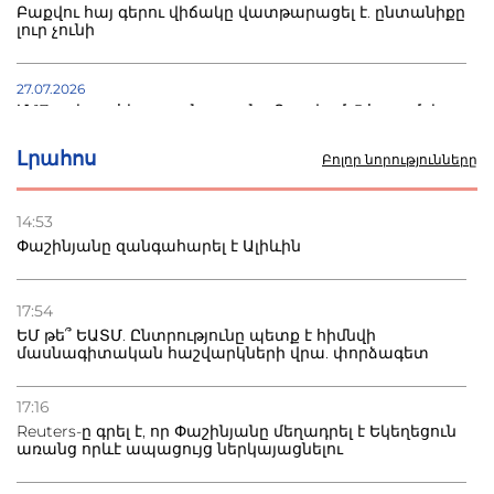
Բաքվու հայ գերու վիճակը վատթարացել է. ընտանիքը
լուր չունի
27.07.2026
Մ-17 աշխարհի առաջնությունը Բաքվում. 5 հայ ըմբիշ
սկսում է պայքարը
Լրահոս
Բոլոր նորությունները
22.07.2026
Ուկրաինան հարվածել է Wildberries-ի պահեստներին,
14:53
տուժածներ կան
Փաշինյանը զանգահարել է Ալիևին
21.07.2026
Դատվածություն ունեցող միգրանտներին կարգելվի
17:54
բնակվել Ռուսաստանում
ԵՄ թե՞ ԵԱՏՄ. Ընտրությունը պետք է հիմնվի
մասնագիտական հաշվարկների վրա. փորձագետ
20.07.2026
Բաքվի բանտից գեներալ Մանուկյանը դիմել է
17:16
Փաշինյանին
Reuters-ը գրել է, որ Փաշինյանը մեղադրել է Եկեղեցուն
առանց որևէ ապացույց ներկայացնելու