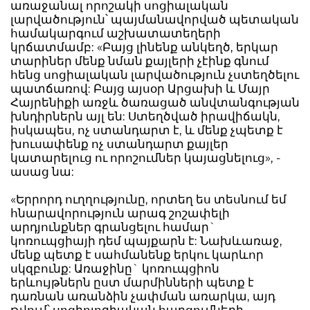
առաջանալ որոշակի սոցիալական
լարվածություն՝ պայմանավորված պետական
համակարգում աշխատատեղերի
կրճատմամբ: «Բայց լինենք անկեղծ, երկար
տարիներ մենք նման քայլերի չէինք գնում
հենց սոցիալական լարվածություն չստեղծելու
պատճառով: Բայց այսօր Արցախի և Մայր
Հայրենիքի առջև ծառացած անվտանգության
խնդիրներն այլ են: Ստեղծված իրավիճակն,
իսկապես, ոչ ստանդարտ է, և մենք չպետք է
խուսափենք ոչ ստանդարտ քայլեր
կատարելուց ու որոշումներ կայացնելուց», -
ասաց նա:
«Երրորդ ուղղությունը, որտեղ ես տեսնում եմ
հնարավորություն արագ շոշափելի
արդյունքներ գրանցելու համար`
կոռուպցիայի դեմ պայքարն է: Նախևառաջ,
մենք պետք է սահմանենք երկու կարևոր
սկզբունք: Առաջինը` կոռուպցիոն
երևույթներն ըստ մարմինների պետք է
դառնան առանձին չափման առարկա, այդ