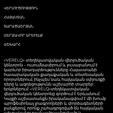
ՎԵՐԼՈՒԾՈՒԹՅՈՒՆ
ՀԱՅԱՍՏԱՆ
ՏԱՐԱԾԱՇՐՋԱՆ
ՄԵՐՁԱՎՈՐ ԱՐԵՒԵԼՔ
ԱՇԽԱՐՀ
«VERELQ» տեղեկատվական-վերլուծական
կենտրոն – ուսումնասիրում և լուսաբանում է
կարևոր իրադարձությունները Հայաստանի
հասարակական-քաղաքական և տնտեսական
որորտներում, ինչպես նաև հայկական սփյուռքի
դերը և ազդեցությունն աշխարհի տարբեր
երկրներում: «VERELQ»տեղեկատվական-
վերլուծական կենտրոնը գործում է Երևանում:
Կայքի աշխատանքն իրականացվում է մի խումբ
պրոֆեսիոնալ լրագրողների և փորձագետների
ջանքերով, որոնք շահագրգռված են հայկական
պետականության ամրապնդմամբ և