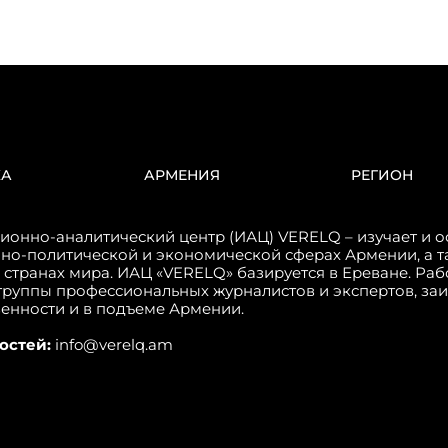
КА
АРМЕНИЯ
РЕГИОН
онно-аналитический центр (ИАЦ) VERELQ – изучает и о
но-политической и экономической сферах Армении, а т
 странах мира. ИАЦ «VERELQ» базируется в Ереване. Ра
группы профессиональных журналистов и экспертов, за
венности и в подъеме Армении.
остей:
info@verelq.am