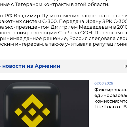
ные с Тегераном контракты в этой области.
т РФ Владимир Путин отменил запрет на поставк
ракетных систем С-300. Передача Ирану ЗРК С-30
а экс-президентом Дмитрием Медведевым в 2010 
ыполнения резолюции Совбеза ООН. По словам г
принимая данное решение, Россия следовала сво
ским интересам, а также учитывала репутацион
 новости из Армении
В
07.08.2026
Фиксированн
единоразова
комиссия: чт
Lite Loan от 