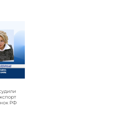
судили
экспорт
ынок РФ