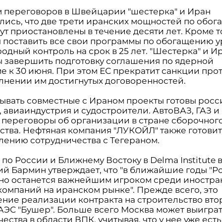
м переговоров в Швейцарии "шестерка" и Иран
лись, что две трети иранских мощностей по обо
ут приостановлены в течение десяти лет. Кроме т
я поставить все свои программы по обогащению у
дный контроль на срок в 25 лет. "Шестерка" и И
 завершить подготовку соглашения по ядерной
е к 30 июня. При этом ЕС прекратит санкции про
лнении им достигнутых договоренностей.
ывать совместные с Ираном проекты готовы рос
, авиаиндустрия и судостроители. АвтоВАЗ, ГАЗ и
т переговоры об организации в стране сборочног
ства. Нефтяная компания "ЛУКОЙЛ" также готовит
лению сотрудничества с Тегераном.
по России и Ближнему Востоку в Delma Institute в
й Бармин утверждает, что "в ближайшие годы "Р
но останется важнейшим игроком среди иностра
компаний на иранском рынке". Прежде всего, это
ние реализации контракта на строительство вто
АЭС "Бушер". Больше всего Москва может выиграт
ества в области ВПК, учитывая, что у нее уже есть