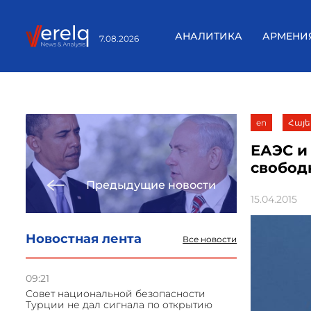
АНАЛИТИКА
АРМЕНИ
7.08.2026
en
Հայե
ЕАЭС и
свобод
Предыдущие новости
15.04.2015
Новостная лента
Все новости
09:21
Совет национальной безопасности
Турции не дал сигнала по открытию