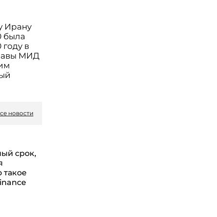
у Ирану
0 была
году в
лавы МИД
им
ный
се новости
ый срок,
я
о такое
Binance