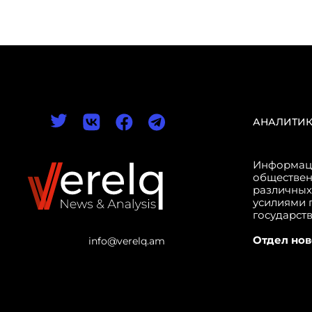
АНАЛИТИ
Информаци
обществен
различных
усилиями 
государст
Отдел нов
info@verelq.am