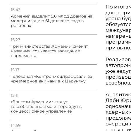
По итога
15:43
договори
Армения выделит 5.6 млрд драмов на
урана буд
модернизацию 61 детского сада в
обязуетс
регионах
междунаро
намерены
15:27
программ
Три министерства Армении сменят
при выпо
названия: созывается заседание
парламента
Реализов
автопром
15:17
уже веду
Телеканал «Кентрон» оштрафовали за
производ
чрезмерное внимание к Царукяну
возобнов
Аналитик 
15:11
Даби Юри
«Эльсети Армении» станут
однознач
госсобственностью и перейдут в
концессионное управление
ядерных 
продолже
очереди 
14:59
сотруднич