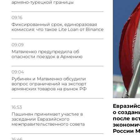
армяно-турецкой границы
09:16
Фиксированный срок, единоразовая
комиссия: что такое Lite Loan от Binance
09:09
Матвиенко предупредила об
опасности поездок в Армению
09:04
Рубинян и Матвиенко обсудили
вопрос ограничений на экспорт
армянских товаров на рынок РФ
Евразийс
16:53
о создан
Пашинян принимает участие в
после вс
заседании Евразийского
межправительственного совета
экономич
России М
16:46