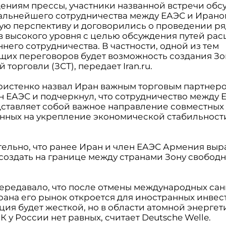
ениям прессы, участники названной встречи обс
альнейшего сотрудничества между ЕАЭС и Ирано
ую перспективу и договорились о проведении ря
в высокого уровня с целью обсуждения путей ра
него сотрудничества. В частности, одной из тем
щих переговоров будет возможность создания З
 торговли (ЗСТ), передает Iran.ru.
ристенко назвал Иран важным торговым партнер
ан ЕАЭС и подчеркнул, что сотрудничество между 
ставляет собой важное направление совместных 
нных на укрепление экономической стабильност
ельно, что ранее Иран и член ЕАЭС Армения выр
создать на границе между странами Зону свобод
.
ередавало, что после отмены международных са
рана его рынок откроется для иностранных инвес
ия будет жесткой, но в области атомной энергет
 у России нет равных, считает Deutsche Welle.