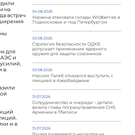
удили
м на
04.08.2026
да встреч
Украина атаковала склады Wildberries в
сширения
Подмосковье и под Петербургом
оны
03.08.2026
Стратегия безопасности ОДКБ
допускает применение ядерного
ом для
оружия для защиты союзников
ЕАЭС и
усилий,
и в
03.08.2026
Нассим Талеб отказался выступить с
лекцией в Азербайджане
азили
ной
31.07.2026
Сотрудничество и очереди – детали
визита главы погрануправления СНБ
нкций
Армении в Тбилиси
тиций.
ики и в
31.07.2026
Грузия развивается несмотря на