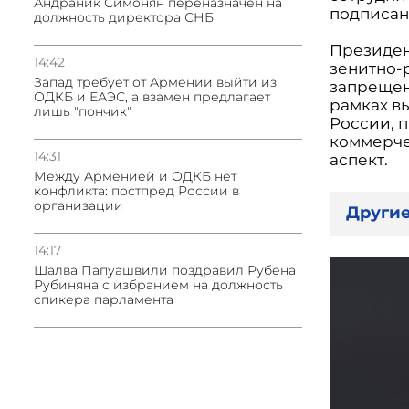
Андраник Симонян переназначен на
подписан
должность директора СНБ
Президен
14:42
зенитно-
Запад требует от Армении выйти из
запрещен
ОДКБ и ЕАЭС, а взамен предлагает
рамках в
лишь "пончик"
России, 
коммерче
14:31
аспект.
Между Арменией и ОДКБ нет
конфликта: постпред России в
организации
Другие
14:17
Шалва Папуашвили поздравил Рубена
Рубиняна с избранием на должность
спикера парламента