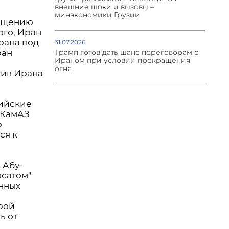
внешние шоки и вызовы –
минэкономики Грузии
гащению
ого, Иран
рана под
31.07.2026
ран
Трамп готов дать шанс переговорам с
Ираном при условии прекращения
огня
тив Ирана
сийские
 КамАЗ
о
ся к
 Абу-
осатом"
нных
рой
ь от